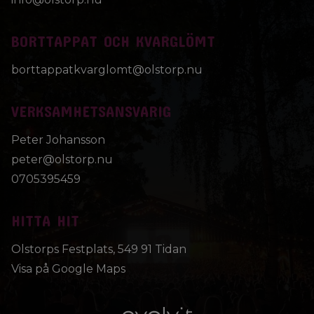
BORTTAPPAT OCH KVARGLÖMT
borttappatkvarglomt@olstorp.nu
VERKSAMHETSANSVARIG
Peter Johansson
peter@olstorp.nu
0705395459
HITTA HIT
Olstorps Festplats, 549 91 Tidan
Visa på Google Maps