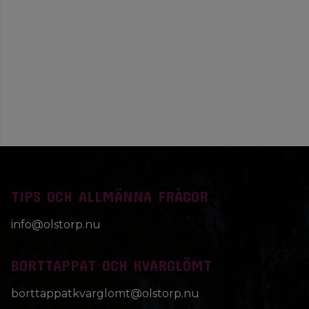
TIPS OCH ALLMÄNNA FRÅGOR
info@olstorp.nu
BORTTAPPAT OCH KVARGLÖMT
borttappatkvarglomt@olstorp.nu